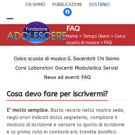
Skip
CHI SIAMO
PUBBLICAZIONI
SOSTIENICI
to
Facebook
content
Open
Close
FAQ
mobile
mobile
Home
»
Tempo libero
»
Civica
scuola di musica
»
FAQ
menu
menu
Civica scuola di musica G. Sacerdoti
Chi Siamo
Corsi
Laboratori
Docenti
Modulistica
Servizi
News ed eventi
FAQ
Cosa devo fare per iscrivermi?
E’ molto semplice
.
Basta recarsi nella nostra sede,
negli orari indicati dalla segreteria, compilare il
modulo di iscrizione e versare la quota di iscrizione
e la prima rata in contanti e/o tramite bonifico