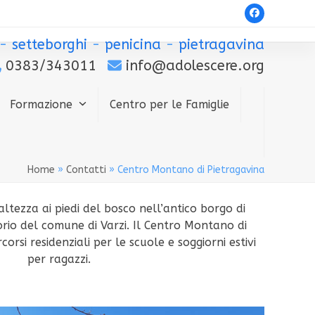
Facebook
-
setteborghi
-
penicina
-
pietragavina
0383/343011
info@adolescere.org
Formazione
Centro per le Famiglie
Home
»
Contatti
»
Centro Montano di Pietragavina
altezza ai piedi del bosco nell’antico borgo di
orio del comune di Varzi. Il Centro Montano di
orsi residenziali per le scuole e soggiorni estivi
per ragazzi.