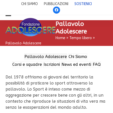
Skip
CHI SIAMO
PUBBLICAZIONI
SOSTIENICI
to
Facebook
content
Open
Close
Pallavolo
mobile
mobile
Adolescere
menu
menu
Home
»
Tempo libero
»
Pallavolo Adolescere
Pallavolo Adolescere
Chi Siamo
Corsi e squadre
Iscrizioni
News ed eventi
FAQ
Dal 1978 offriamo ai giovani del territorio la
possibilità di praticare lo sport attraverso la
pallavolo. Lo Sport è inteso come mezzo di
aggregazione per crescere bene con gli altri, in un
contesto che riproduce le situazioni di vita vera ma
senza le esasperazioni del mondo adulto.