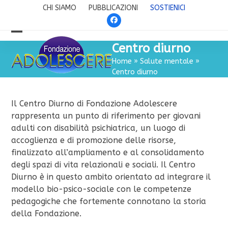
Skip
CHI SIAMO
PUBBLICAZIONI
SOSTIENICI
to
Facebook
content
Open
Close
Centro diurno
mobile
mobile
Home
»
Salute mentale
»
Centro diurno
menu
menu
Il Centro Diurno di Fondazione Adolescere
rappresenta un punto di riferimento per giovani
adulti con disabilità psichiatrica, un luogo di
accoglienza e di promozione delle risorse,
finalizzato all’ampliamento e al consolidamento
degli spazi di vita relazionali e sociali. Il Centro
Diurno è in questo ambito orientato ad integrare il
modello bio-psico-sociale con le competenze
pedagogiche che fortemente connotano la storia
della Fondazione.