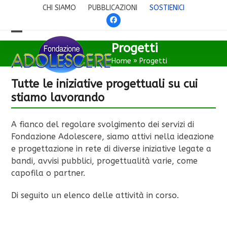
Skip
CHI SIAMO
PUBBLICAZIONI
SOSTIENICI
to
Facebook
content
Open
Close
Progetti
mobile
mobile
Home
»
Progetti
menu
menu
Tutte le iniziative progettuali su cui
stiamo lavorando
A fianco del regolare svolgimento dei servizi di
Fondazione Adolescere, siamo attivi nella ideazione
e progettazione in rete di diverse iniziative legate a
bandi, avvisi pubblici, progettualità varie, come
capofila o partner.
Di seguito un elenco delle attività in corso.