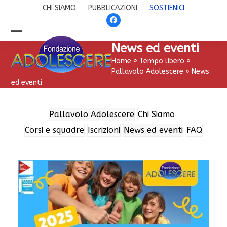
Skip
CHI SIAMO
PUBBLICAZIONI
SOSTIENICI
to
Facebook
content
Open
Close
News ed eventi
mobile
mobile
Home
»
Tempo libero
»
Pallavolo Adolescere
»
News
menu
menu
ed eventi
Pallavolo Adolescere
Chi Siamo
Corsi e squadre
Iscrizioni
News ed eventi
FAQ