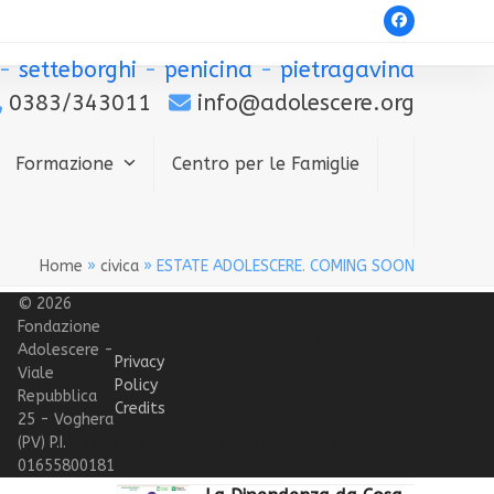
Facebook
-
setteborghi
-
penicina
-
pietragavina
0383/343011
info@adolescere.org
Formazione
Centro per le Famiglie
Home
»
civica
»
ESTATE ADOLESCERE. COMING SOON
© 2026
Fondazione
La nostra pagina Facebook
Adolescere -
Privacy
Viale
Policy
Repubblica
Credits
25 - Voghera
(PV) P.I.
Ultimi articoli pubblicati
01655800181