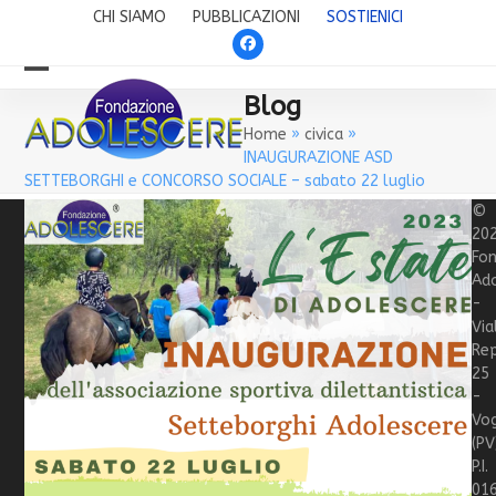
Skip
CHI SIAMO
PUBBLICAZIONI
SOSTIENICI
to
Facebook
content
Open
Close
Blog
mobile
mobile
Home
»
civica
»
INAUGURAZIONE ASD
menu
menu
SETTEBORGHI e CONCORSO SOCIALE – sabato 22 luglio
©
20
Fo
Ado
-
Via
Rep
25
-
Vo
(PV
P.I.
01