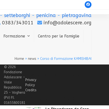
Facebook
-
setteborghi
-
penicina
-
pietragavina
0383/343011
info@adolescere.org
Formazione
Centro per le Famiglie
Home
»
news
»
Corso di formazione KAMISHIBAI
© 2026
Fondazione
La nostra pagina Facebook
Adolescere -
Privacy
Viale
Policy
Repubblica
Credits
25 - Voghera
(PV) P.I.
Ultimi articoli pubblicati
01655800181