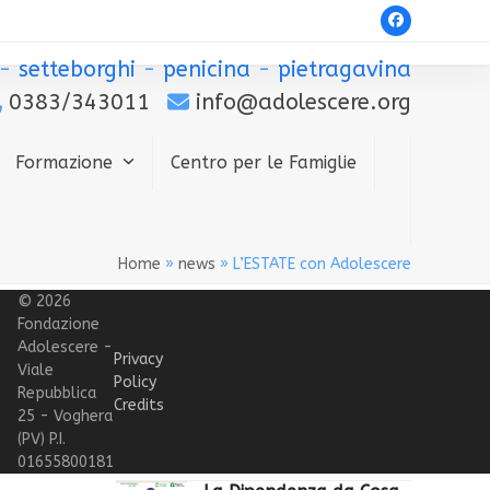
Facebook
-
setteborghi
-
penicina
-
pietragavina
0383/343011
info@adolescere.org
Formazione
Centro per le Famiglie
Home
»
news
»
L’ESTATE con Adolescere
© 2026
Fondazione
La nostra pagina Facebook
Adolescere -
Privacy
Viale
Policy
Repubblica
Credits
25 - Voghera
(PV) P.I.
Ultimi articoli pubblicati
01655800181