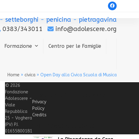
Facebook
-
setteborghi
-
penicina
-
pietragavina
0383/343011
info@adolescere.org
Formazione
Centro per le Famiglie
Home
»
civica
»
Open Day alla Civica Scuola di Musica
© 2026
Fondazione
La nostra pagina Facebook
Adolescere -
Privacy
Viale
Policy
Repubblica
Credits
25 - Voghera
(PV) P.I.
Ultimi articoli pubblicati
01655800181