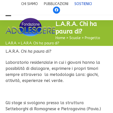
Skip
CHI SIAMO
PUBBLICAZIONI
SOSTIENICI
to
Facebook
content
Open
Close
L.A.R.A. Chi ha
mobile
mobile
paura di?
menu
menu
Home
»
Scuole
»
Progetto
L.A.R.A.
»
L.A.R.A. Chi ha paura di?
L.A.R.A. Chi
ha paura di?
Laboratorio residenziale in cui i giovani hanno la
possibilità di dialogare, esprimere i propri timori
sempre attraverso la metodologia Lara: giochi,
attività, esperienze nel verde.
Gli stage si svolgono presso la struttura
Setteborghi
di Romagnese e Pietragavina (Pavia.)