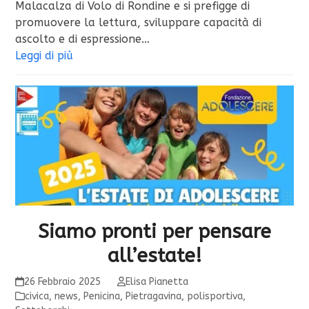
Malacalza di Volo di Rondine e si prefigge di
promuovere la lettura, sviluppare capacità di
ascolto e di espressione…
Leggi di più
Siamo pronti per pensare
all’estate!
26 Febbraio 2025
Elisa Pianetta
civica
,
news
,
Penicina
,
Pietragavina
,
polisportiva
,