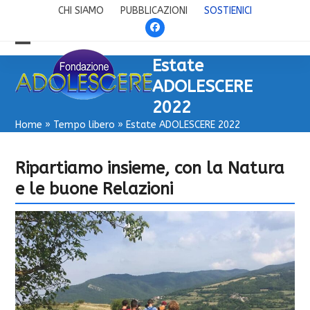
Skip
CHI SIAMO
PUBBLICAZIONI
SOSTIENICI
to
Facebook
content
Open
Close
Estate
mobile
mobile
ADOLESCERE
menu
menu
2022
Home
»
Tempo libero
»
Estate ADOLESCERE 2022
Ripartiamo insieme, con la Natura
e le buone Relazioni