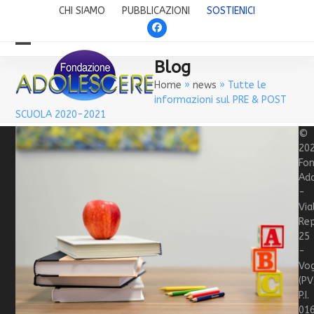
Skip
CHI SIAMO
PUBBLICAZIONI
SOSTIENICI
to
Facebook
content
Open
Close
Blog
mobile
mobile
Home
»
news
»
Tutte le
informazioni sul PRE & POST
menu
menu
SCUOLA 2020-2021
©
20
Fo
Ado
-
Via
Rep
25
-
Vo
(PV
P.I.
01