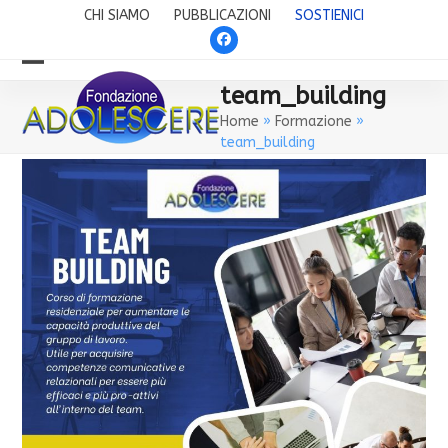
Skip
CHI SIAMO
PUBBLICAZIONI
SOSTIENICI
to
Facebook
content
Open
Close
team_building
mobile
mobile
Home
»
Formazione
»
team_building
menu
menu