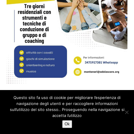
Questo sito fa uso di cookie per migliorare l’esperienza di
© 2026 Fondazione Adolescere - Viale Repubblica 25 -
navigazione degli utenti e per raccogliere informazioni
Voghera (PV) P.I. 01655800181
sull’utilizzo del sito stesso.. Proseguendo nella navigazione si
Privacy Policy
Credits
accetta l’utilizzo
Ok