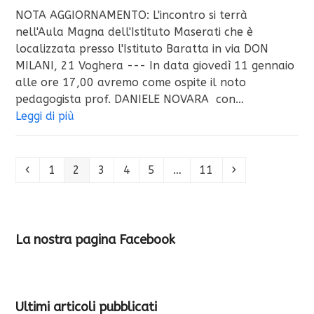
NOTA AGGIORNAMENTO: L'incontro si terrà
nell'Aula Magna dell'Istituto Maserati che è
localizzata presso l'Istituto Baratta in via DON
MILANI, 21 Voghera --- In data giovedì 11 gennaio
alle ore 17,00 avremo come ospite il noto
pedagogista prof. DANIELE NOVARA con…
Leggi di più
Precedente
Pagina
Pagina
Pagina
Pagina
Pagina
Pagina
Successivo
1
2
3
4
5
…
11
La nostra pagina Facebook
Ultimi articoli pubblicati