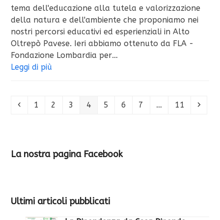
tema dell'educazione alla tutela e valorizzazione
della natura e dell'ambiente che proponiamo nei
nostri percorsi educativi ed esperienziali in Alto
Oltrepò Pavese. Ieri abbiamo ottenuto da FLA -
Fondazione Lombardia per…
Leggi di più
Precedente
Pagina
Pagina
Pagina
Pagina
Pagina
Pagina
Pagina
Pagina
Succe
1
2
3
4
5
6
7
…
11
La nostra pagina Facebook
Ultimi articoli pubblicati