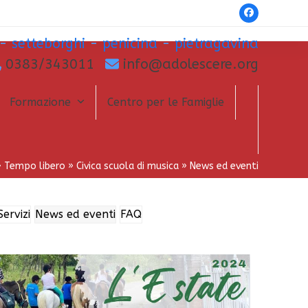
Facebook
-
setteborghi
-
penicina
-
pietragavina
0383/343011
info@adolescere.org
Formazione
Centro per le Famiglie
»
Tempo libero
»
Civica scuola di musica
»
News ed eventi
Servizi
News ed eventi
FAQ